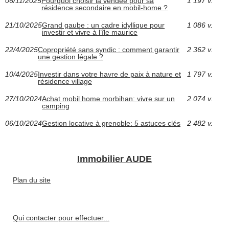
06/11/2025
Pourquoi choisir la vendée pour sa
1 197 v.
résidence secondaire en mobil-home ?
21/10/2025
Grand gaube : un cadre idyllique pour
1 086 v.
investir et vivre à l’île maurice
22/4/2025
Copropriété sans syndic : comment garantir
2 362 v.
une gestion légale ?
10/4/2025
Investir dans votre havre de paix à nature et
1 797 v.
résidence village
27/10/2024
Achat mobil home morbihan: vivre sur un
2 074 v.
camping
06/10/2024
Gestion locative à grenoble: 5 astuces clés
2 482 v.
Immobilier AUDE
Plan du site
Qui contacter pour effectuer...