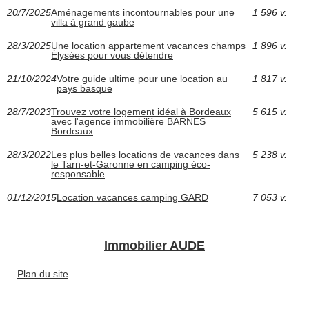
20/7/2025
Aménagements incontournables pour une
1 596 v.
villa à grand gaube
28/3/2025
Une location appartement vacances champs
1 896 v.
Élysées pour vous détendre
21/10/2024
Votre guide ultime pour une location au
1 817 v.
pays basque
28/7/2023
Trouvez votre logement idéal à Bordeaux
5 615 v.
avec l'agence immobilière BARNES
Bordeaux
28/3/2022
Les plus belles locations de vacances dans
5 238 v.
le Tarn-et-Garonne en camping éco-
responsable
01/12/2015
Location vacances camping GARD
7 053 v.
Immobilier AUDE
Plan du site