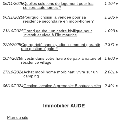
06/11/2025
Quelles solutions de logement pour les
1 104 v.
seniors autonomes ?
06/11/2025
Pourquoi choisir la vendée pour sa
1 205 v.
résidence secondaire en mobil-home ?
21/10/2025
Grand gaube : un cadre idyllique pour
1 093 v.
investir et vivre à l’île maurice
22/4/2025
Copropriété sans syndic : comment garantir
2 371 v.
une gestion légale ?
10/4/2025
Investir dans votre havre de paix à nature et
1 803 v.
résidence village
27/10/2024
Achat mobil home morbihan: vivre sur un
2 081 v.
camping
06/10/2024
Gestion locative à grenoble: 5 astuces clés
2 491 v.
Immobilier AUDE
Plan du site