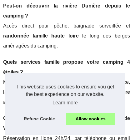
Peut-on découvrir la rivière Dunière depuis le
camping ?
Accès direct pour pêche, baignade surveillée et
randonnée famille haute loire
le long des berges
aménagées du camping.
Quels services famille propose votre camping 4
étoiles ?
Mobil-homes familiaux équipés, restaurant sur place,
This website uses cookies to ensure you get
laverie, épicerie et
hébergement famille haute loire
the best experience on our website.
adapté aux groupes nombreux.
Learn more
Comment réserver ses vacances au Camping de
Refuse Cookie
Allow cookies
Vaubarlet ?
Réservation en ligne 24h/24, par téléphone ou email