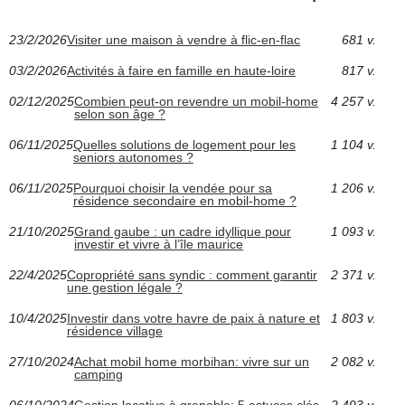
23/2/2026
Visiter une maison à vendre à flic-en-flac
681 v.
03/2/2026
Activités à faire en famille en haute-loire
817 v.
02/12/2025
Combien peut-on revendre un mobil-home
4 257 v.
selon son âge ?
06/11/2025
Quelles solutions de logement pour les
1 104 v.
seniors autonomes ?
06/11/2025
Pourquoi choisir la vendée pour sa
1 206 v.
résidence secondaire en mobil-home ?
21/10/2025
Grand gaube : un cadre idyllique pour
1 093 v.
investir et vivre à l’île maurice
22/4/2025
Copropriété sans syndic : comment garantir
2 371 v.
une gestion légale ?
10/4/2025
Investir dans votre havre de paix à nature et
1 803 v.
résidence village
27/10/2024
Achat mobil home morbihan: vivre sur un
2 082 v.
camping
06/10/2024
Gestion locative à grenoble: 5 astuces clés
2 493 v.